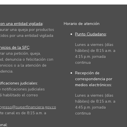
on una entidad vigilada
:
Horario de atención
taurar una queja por productos
Punto Ciudadano
:
cidos por una entidad vigilada
Lunes a viernes (días
vicios de la SFC
:
hábiles) de 8:15 a.m. a
rar una petición, queja,
4:15 p.m. jornada
ud, denuncia o felicitación con
continua
ervicios o a la atención de
dencia.
Recepción de
correspondencia por
ficaciones judiciales:
medios electrónicos:
 notificaciones judiciales
 habilitado el correo
Lunes a viernes (días
hábiles) de 8:15 a.m. a
ingreso@superfinanciera.gov.co
4:45 p.m. jornada
te canal es de 8:15 a.m. a
continua
ional: