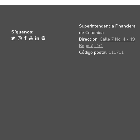
Superintendencia Financiera
Síguenos:
de Colombia
Dirección:
Calle 7 No. 4 - 49
Bogotá, D.C.
Código postal:
111711