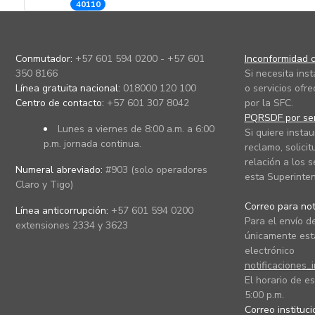
40110
Conmutador:
+57 601 594 0200 - +57 601
Inconformidad c
350 8166
Si necesita ins
Línea gratuita nacional:
018000 120 100
o servicios ofre
Centro de contacto:
+57 601 307 8042
por la SFC.
PQRSDF por ser
Lunes a viernes de 8:00 a.m. a 6:00
Si quiere instau
p.m. jornada continua.
reclamo, solicit
relación a los s
Numeral abreviado:
#903 (solo operadores
esta Superinten
Claro y Tigo)
Correo para noti
Línea anticorrupción:
+57 601 594 0200
Para el envío de
extensiones 2334 y 3623
únicamente está
electrónico
notificaciones_
El horario de es
5:00 p.m.
Correo instituc