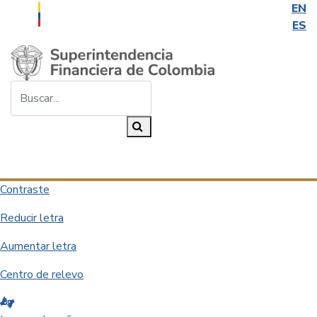
EN
ES
Saltar al contenido principal
Buscar...
Buscar
Desplegar navegación
Contraste
Reducir letra
Aumentar letra
Centro de relevo