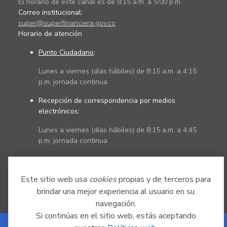
El horario de este canal es de 8:15 a.m. a 5:00 p.m.
Correo institucional:
super@superfinanciera.gov.co
Horario de atención
Punto Ciudadano
:
Lunes a viernes (días hábiles) de 8:15 a.m. a 4:15
p.m. jornada continua
Recepción de correspondencia por medios
electrónicos:
Lunes a viernes (días hábiles) de 8:15 a.m. a 4:45
p.m. jornada continua
Políticas
Mapa del sitio
Este sitio web usa
cookies
propias y de terceros para
brindar una mejor experiencia al usuario en su
navegación.
Si continúas en el sitio web, estás aceptando