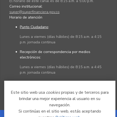
El horario de este canal es de 8:15 a.m. a 5:00 p.m.
Correo institucional:
super@superfinanciera.gov.co
Horario de atención
Punto Ciudadano
:
Lunes a viernes (días hábiles) de 8:15 a.m. a 4:15
p.m. jornada continua
Recepción de correspondencia por medios
electrónicos:
Lunes a viernes (días hábiles) de 8:15 a.m. a 4:45
p.m. jornada continua
Políticas
Mapa del sitio
Este sitio web usa
cookies
propias y de terceros para
brindar una mejor experiencia al usuario en su
navegación.
Si continúas en el sitio web, estás aceptando