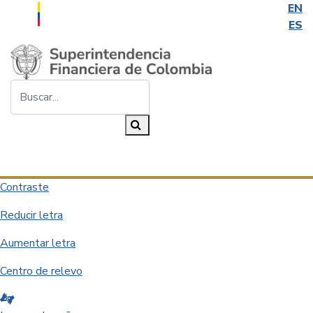
EN
ES
Saltar al contenido principal
Buscar...
Buscar
Desplegar navegación
Contraste
Reducir letra
Aumentar letra
Centro de relevo