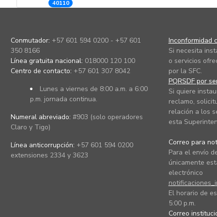
40110
Conmutador:
+57 601 594 0200 - +57 601
Inconformidad c
350 8166
Si necesita ins
Línea gratuita nacional:
018000 120 100
o servicios ofre
Centro de contacto:
+57 601 307 8042
por la SFC.
PQRSDF por ser
Lunes a viernes de 8:00 a.m. a 6:00
Si quiere instau
p.m. jornada continua.
reclamo, solicit
relación a los s
Numeral abreviado:
#903 (solo operadores
esta Superinten
Claro y Tigo)
Correo para noti
Línea anticorrupción:
+57 601 594 0200
Para el envío de
extensiones 2334 y 3623
únicamente está
electrónico
notificaciones_
El horario de es
5:00 p.m.
Correo instituc