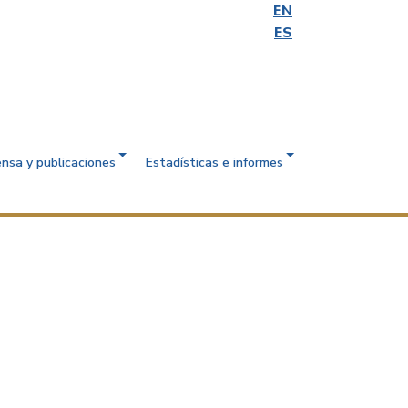
EN
ES
ensa y publicaciones
Estadísticas e informes