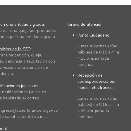
on una entidad vigilada
:
Horario de atención
taurar una queja por productos
Punto Ciudadano
:
cidos por una entidad vigilada
Lunes a viernes (días
vicios de la SFC
:
hábiles) de 8:15 a.m. a
rar una petición, queja,
4:15 p.m. jornada
ud, denuncia o felicitación con
continua
ervicios o a la atención de
dencia.
Recepción de
correspondencia por
ficaciones judiciales:
medios electrónicos:
 notificaciones judiciales
 habilitado el correo
Lunes a viernes (días
hábiles) de 8:15 a.m. a
ingreso@superfinanciera.gov.co
4:45 p.m. jornada
te canal es de 8:15 a.m. a
continua
ional: