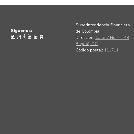
Superintendencia Financiera
Síguenos:
de Colombia
Dirección:
Calle 7 No. 4 - 49
Bogotá, D.C.
Código postal:
111711