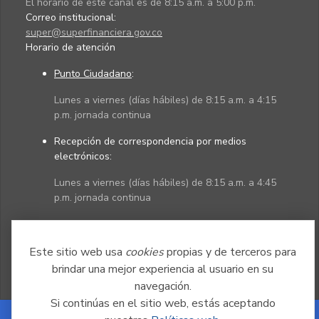
El horario de este canal es de 8:15 a.m. a 5:00 p.m.
Correo institucional:
super@superfinanciera.gov.co
Horario de atención
Punto Ciudadano
:
Lunes a viernes (días hábiles) de 8:15 a.m. a 4:15
p.m. jornada continua
Recepción de correspondencia por medios
electrónicos:
Lunes a viernes (días hábiles) de 8:15 a.m. a 4:45
p.m. jornada continua
Políticas
Mapa del sitio
Este sitio web usa
cookies
propias y de terceros para
brindar una mejor experiencia al usuario en su
navegación.
Si continúas en el sitio web, estás aceptando