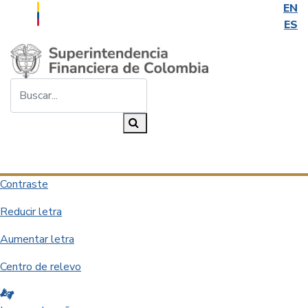
EN
ES
Saltar al contenido principal
Buscar...
Buscar
Desplegar navegación
Contraste
Reducir letra
Aumentar letra
Centro de relevo