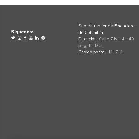
Superintendencia Financiera
Síguenos:
de Colombia
Dirección:
Calle 7 No. 4 - 49
Bogotá, D.C.
Código postal:
111711