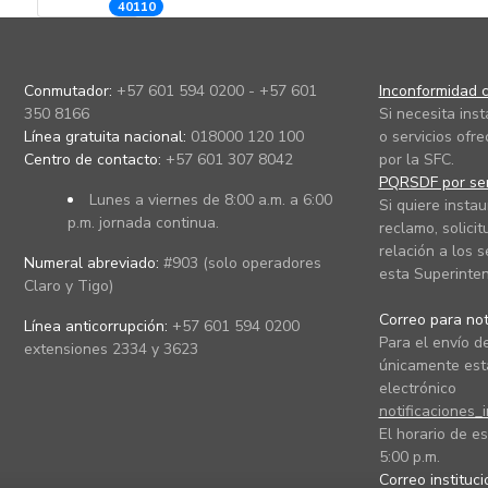
40110
Conmutador:
+57 601 594 0200 - +57 601
Inconformidad c
350 8166
Si necesita ins
Línea gratuita nacional:
018000 120 100
o servicios ofre
Centro de contacto:
+57 601 307 8042
por la SFC.
PQRSDF por ser
Lunes a viernes de 8:00 a.m. a 6:00
Si quiere instau
p.m. jornada continua.
reclamo, solicit
relación a los s
Numeral abreviado:
#903 (solo operadores
esta Superinten
Claro y Tigo)
Correo para noti
Línea anticorrupción:
+57 601 594 0200
Para el envío de
extensiones 2334 y 3623
únicamente está
electrónico
notificaciones_
El horario de es
5:00 p.m.
Correo instituc