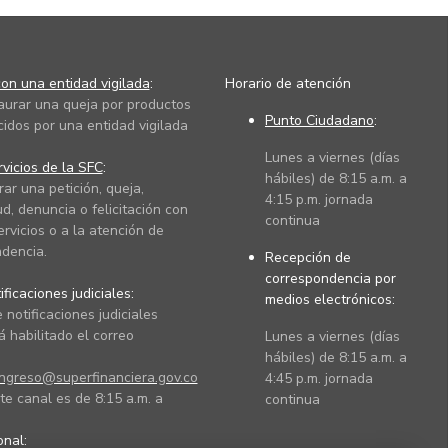
on una entidad vigilada
:
Horario de atención
taurar una queja por productos
Punto Ciudadano
:
cidos por una entidad vigilada
Lunes a viernes (días
vicios de la SFC
:
hábiles) de 8:15 a.m. a
rar una petición, queja,
4:15 p.m. jornada
ud, denuncia o felicitación con
continua
ervicios o a la atención de
dencia.
Recepción de
correspondencia por
ficaciones judiciales:
medios electrónicos:
 notificaciones judiciales
 habilitado el correo
Lunes a viernes (días
hábiles) de 8:15 a.m. a
ingreso@superfinanciera.gov.co
4:45 p.m. jornada
te canal es de 8:15 a.m. a
continua
ional: