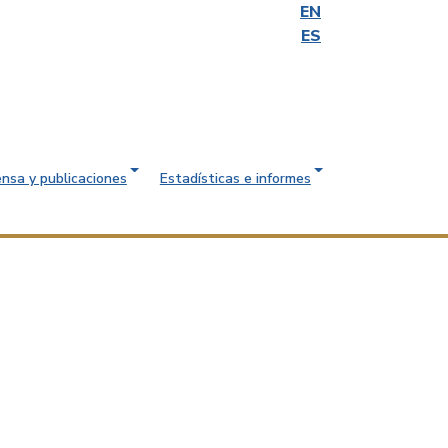
EN
ES
ensa y publicaciones
Estadísticas e informes