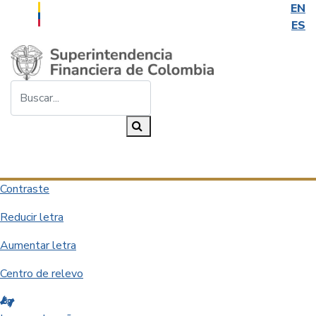
EN
ES
Saltar al contenido principal
Buscar...
Buscar
Desplegar navegación
Contraste
Reducir letra
Aumentar letra
Centro de relevo