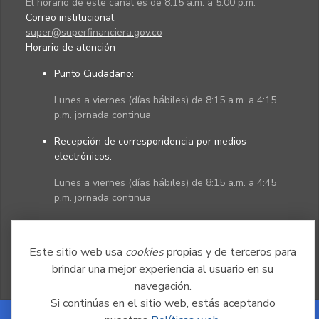
El horario de este canal es de 8:15 a.m. a 5:00 p.m.
Correo institucional:
super@superfinanciera.gov.co
Horario de atención
Punto Ciudadano
:
Lunes a viernes (días hábiles) de 8:15 a.m. a 4:15
p.m. jornada continua
Recepción de correspondencia por medios
electrónicos:
Lunes a viernes (días hábiles) de 8:15 a.m. a 4:45
p.m. jornada continua
Políticas
Mapa del sitio
Este sitio web usa
cookies
propias y de terceros para
brindar una mejor experiencia al usuario en su
navegación.
Si continúas en el sitio web, estás aceptando