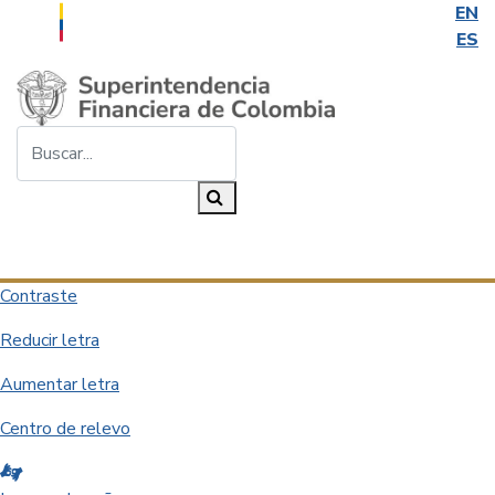
EN
ES
Saltar al contenido principal
Buscar...
Buscar
Desplegar navegación
Contraste
Reducir letra
Aumentar letra
Centro de relevo