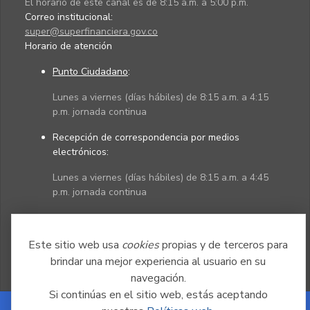
El horario de este canal es de 8:15 a.m. a 5:00 p.m.
Correo institucional:
super@superfinanciera.gov.co
Horario de atención
Punto Ciudadano
:
Lunes a viernes (días hábiles) de 8:15 a.m. a 4:15
p.m. jornada continua
Recepción de correspondencia por medios
electrónicos:
Lunes a viernes (días hábiles) de 8:15 a.m. a 4:45
p.m. jornada continua
Políticas
Mapa del sitio
Este sitio web usa
cookies
propias y de terceros para
brindar una mejor experiencia al usuario en su
navegación.
Si continúas en el sitio web, estás aceptando