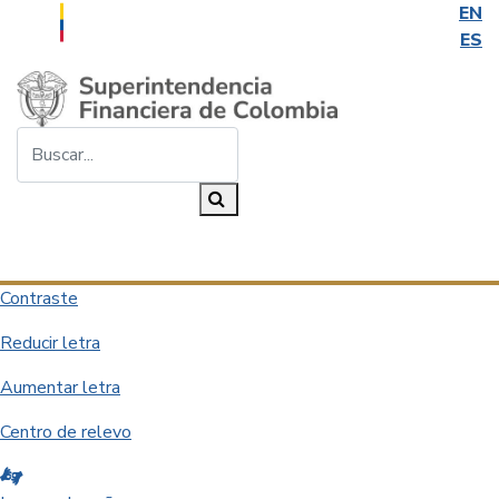
EN
ES
Saltar al contenido principal
Buscar...
Buscar
Desplegar navegación
Contraste
Reducir letra
Aumentar letra
Centro de relevo