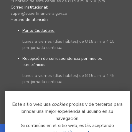
El horario de este canal es de 8:15 a.m. a 5:00 p.m.
Correo institucional:
super@superfinanciera.gov.co
Horario de atención
Punto Ciudadano
:
Lunes a viernes (días hábiles) de 8:15 a.m. a 4:15
p.m. jornada continua
Recepción de correspondencia por medios
electrónicos:
Lunes a viernes (días hábiles) de 8:15 a.m. a 4:45
p.m. jornada continua
Políticas
Mapa del sitio
Este sitio web usa
cookies
propias y de terceros para
brindar una mejor experiencia al usuario en su
navegación.
Si continúas en el sitio web, estás aceptando