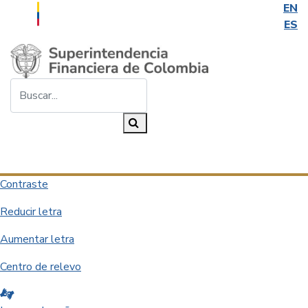
EN
ES
Saltar al contenido principal
Buscar...
Buscar
Desplegar navegación
Contraste
Reducir letra
Aumentar letra
Centro de relevo