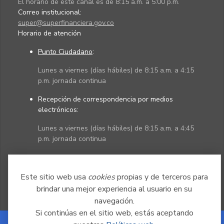
El horario de este canal es de 8:15 a.m. a 5:00 p.m.
Correo institucional:
super@superfinanciera.gov.co
Horario de atención
Punto Ciudadano
:
Lunes a viernes (días hábiles) de 8:15 a.m. a 4:15
p.m. jornada continua
Recepción de correspondencia por medios
electrónicos:
Lunes a viernes (días hábiles) de 8:15 a.m. a 4:45
p.m. jornada continua
Políticas
Mapa del sitio
Este sitio web usa
cookies
propias y de terceros para
brindar una mejor experiencia al usuario en su
navegación.
Si continúas en el sitio web, estás aceptando