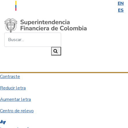
EN
ES
Saltar al contenido principal
Buscar...
Buscar
Desplegar navegación
Contraste
Reducir letra
Aumentar letra
Centro de relevo