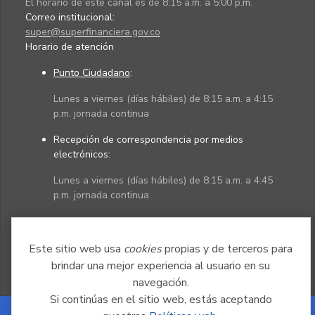
El horario de este canal es de 8:15 a.m. a 5:00 p.m.
Correo institucional:
super@superfinanciera.gov.co
Horario de atención
Punto Ciudadano
:
Lunes a viernes (días hábiles) de 8:15 a.m. a 4:15
p.m. jornada continua
Recepción de correspondencia por medios
electrónicos:
Lunes a viernes (días hábiles) de 8:15 a.m. a 4:45
p.m. jornada continua
Políticas
Mapa del sitio
Este sitio web usa
cookies
propias y de terceros para
brindar una mejor experiencia al usuario en su
navegación.
Si continúas en el sitio web, estás aceptando