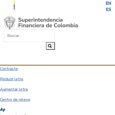
EN
ES
Saltar al contenido principal
Buscar...
Buscar
Desplegar navegación
Contraste
Reducir letra
Aumentar letra
Centro de relevo