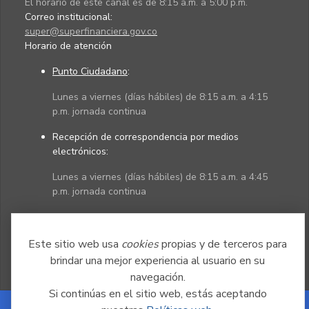
El horario de este canal es de 8:15 a.m. a 5:00 p.m.
Correo institucional:
super@superfinanciera.gov.co
Horario de atención
Punto Ciudadano
:
Lunes a viernes (días hábiles) de 8:15 a.m. a 4:15
p.m. jornada continua
Recepción de correspondencia por medios
electrónicos:
Lunes a viernes (días hábiles) de 8:15 a.m. a 4:45
p.m. jornada continua
Políticas
Mapa del sitio
Este sitio web usa
cookies
propias y de terceros para
brindar una mejor experiencia al usuario en su
navegación.
Si continúas en el sitio web, estás aceptando