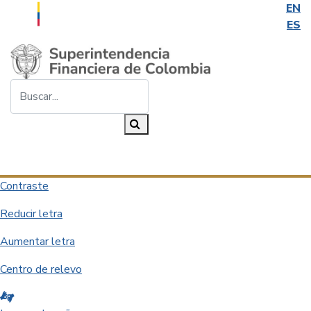
EN
ES
Saltar al contenido principal
Buscar...
Buscar
Desplegar navegación
Contraste
Reducir letra
Aumentar letra
Centro de relevo