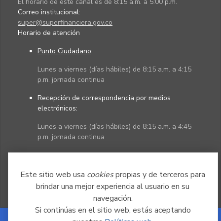
El horario de este canal es de 8:15 a.m. a 5:00 p.m.
Correo institucional:
super@superfinanciera.gov.co
Horario de atención
Punto Ciudadano
:
Lunes a viernes (días hábiles) de 8:15 a.m. a 4:15
p.m. jornada continua
Recepción de correspondencia por medios
electrónicos:
Lunes a viernes (días hábiles) de 8:15 a.m. a 4:45
p.m. jornada continua
Políticas
Mapa del sitio
Este sitio web usa
cookies
propias y de terceros para
brindar una mejor experiencia al usuario en su
navegación.
Si continúas en el sitio web, estás aceptando