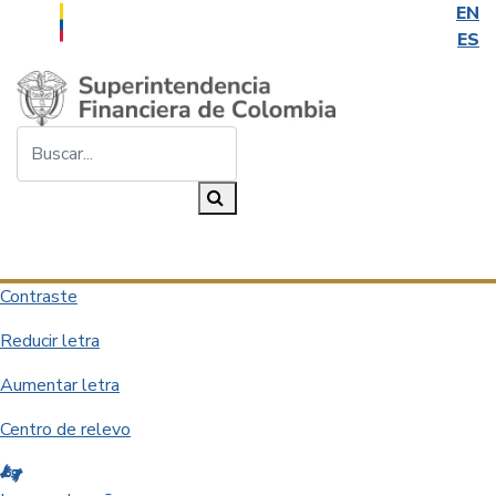
EN
ES
Saltar al contenido principal
Buscar...
Buscar
Desplegar navegación
Contraste
Reducir letra
Aumentar letra
Centro de relevo