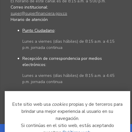
El horario de este canal es de 8:15 a.m. a 5:00 p.m.
Correo institucional:
super@superfinanciera.gov.co
Horario de atención
Punto Ciudadano
:
Lunes a viernes (días hábiles) de 8:15 a.m. a 4:15
p.m. jornada continua
Recepción de correspondencia por medios
electrónicos:
Lunes a viernes (días hábiles) de 8:15 a.m. a 4:45
p.m. jornada continua
Políticas
Mapa del sitio
Este sitio web usa
cookies
propias y de terceros para
brindar una mejor experiencia al usuario en su
navegación.
Si continúas en el sitio web, estás aceptando