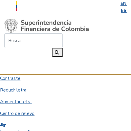
EN
ES
Saltar al contenido principal
Buscar...
Buscar
Desplegar navegación
Contraste
Reducir letra
Aumentar letra
Centro de relevo