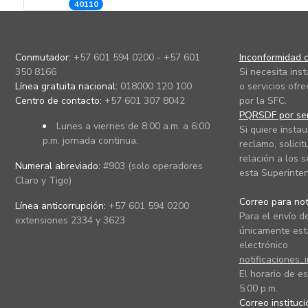
40110
Conmutador:
+57 601 594 0200 - +57 601
Inconformidad c
350 8166
Si necesita ins
Línea gratuita nacional:
018000 120 100
o servicios ofre
Centro de contacto:
+57 601 307 8042
por la SFC.
PQRSDF por ser
Lunes a viernes de 8:00 a.m. a 6:00
Si quiere instau
p.m. jornada continua.
reclamo, solicit
relación a los s
Numeral abreviado:
#903 (solo operadores
esta Superinten
Claro y Tigo)
Correo para noti
Línea anticorrupción:
+57 601 594 0200
Para el envío de
extensiones 2334 y 3623
únicamente está
electrónico
notificaciones_
El horario de es
5:00 p.m.
Correo instituc