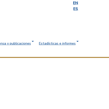
EN
ES
ensa y publicaciones
Estadísticas e informes