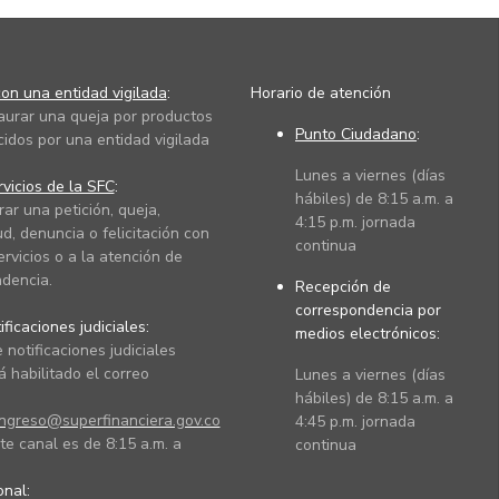
on una entidad vigilada
:
Horario de atención
taurar una queja por productos
Punto Ciudadano
:
cidos por una entidad vigilada
Lunes a viernes (días
vicios de la SFC
:
hábiles) de 8:15 a.m. a
rar una petición, queja,
4:15 p.m. jornada
ud, denuncia o felicitación con
continua
ervicios o a la atención de
dencia.
Recepción de
correspondencia por
ficaciones judiciales:
medios electrónicos:
 notificaciones judiciales
 habilitado el correo
Lunes a viernes (días
hábiles) de 8:15 a.m. a
ingreso@superfinanciera.gov.co
4:45 p.m. jornada
te canal es de 8:15 a.m. a
continua
ional: