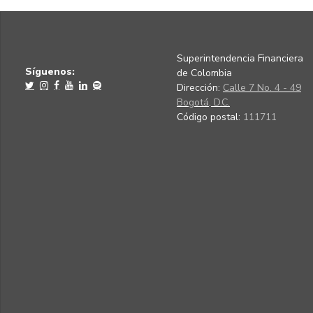
Superintendencia Financiera
Síguenos:
de Colombia
Dirección:
Calle 7 No. 4 - 49
Bogotá, D.C.
Código postal:
111711