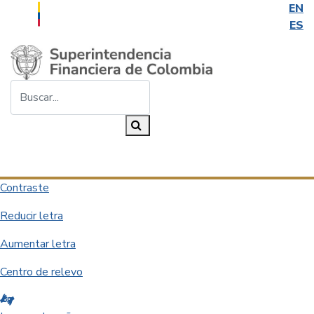
EN
ES
Saltar al contenido principal
Buscar...
Buscar
Desplegar navegación
Contraste
Reducir letra
Aumentar letra
Centro de relevo