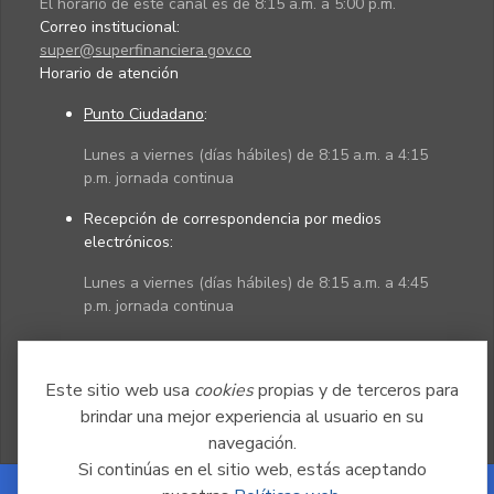
El horario de este canal es de 8:15 a.m. a 5:00 p.m.
Correo institucional:
super@superfinanciera.gov.co
Horario de atención
Punto Ciudadano
:
Lunes a viernes (días hábiles) de 8:15 a.m. a 4:15
p.m. jornada continua
Recepción de correspondencia por medios
electrónicos:
Lunes a viernes (días hábiles) de 8:15 a.m. a 4:45
p.m. jornada continua
Políticas
Mapa del sitio
Este sitio web usa
cookies
propias y de terceros para
brindar una mejor experiencia al usuario en su
navegación.
Si continúas en el sitio web, estás aceptando