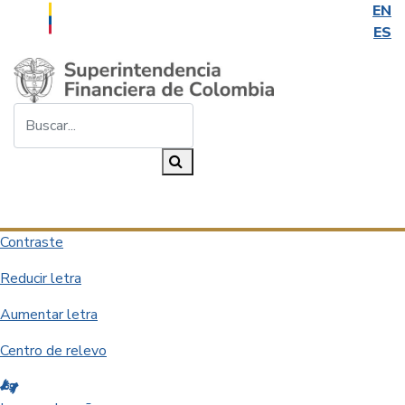
EN
ES
Saltar al contenido principal
Buscar...
Buscar
Desplegar navegación
Contraste
Reducir letra
Aumentar letra
Centro de relevo