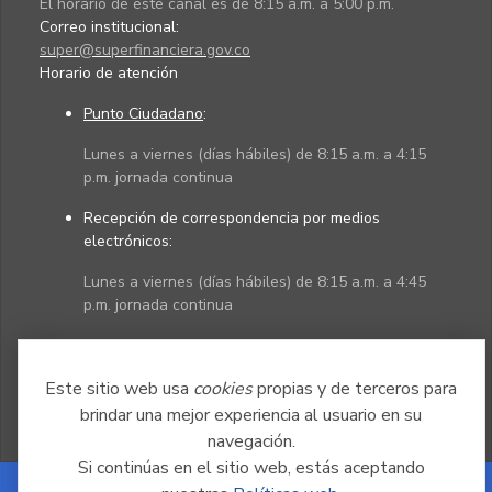
El horario de este canal es de 8:15 a.m. a 5:00 p.m.
Correo institucional:
super@superfinanciera.gov.co
Horario de atención
Punto Ciudadano
:
Lunes a viernes (días hábiles) de 8:15 a.m. a 4:15
p.m. jornada continua
Recepción de correspondencia por medios
electrónicos:
Lunes a viernes (días hábiles) de 8:15 a.m. a 4:45
p.m. jornada continua
Políticas
Mapa del sitio
Este sitio web usa
cookies
propias y de terceros para
brindar una mejor experiencia al usuario en su
navegación.
Si continúas en el sitio web, estás aceptando