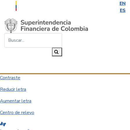
EN
ES
Saltar al contenido principal
Buscar...
Buscar
Desplegar navegación
Contraste
Reducir letra
Aumentar letra
Centro de relevo