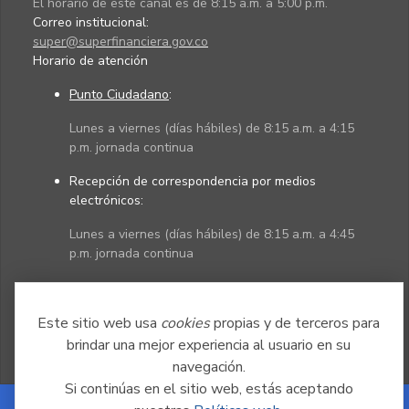
El horario de este canal es de 8:15 a.m. a 5:00 p.m.
Correo institucional:
super@superfinanciera.gov.co
Horario de atención
Punto Ciudadano
:
Lunes a viernes (días hábiles) de 8:15 a.m. a 4:15
p.m. jornada continua
Recepción de correspondencia por medios
electrónicos:
Lunes a viernes (días hábiles) de 8:15 a.m. a 4:45
p.m. jornada continua
Políticas
Mapa del sitio
Este sitio web usa
cookies
propias y de terceros para
brindar una mejor experiencia al usuario en su
navegación.
Si continúas en el sitio web, estás aceptando