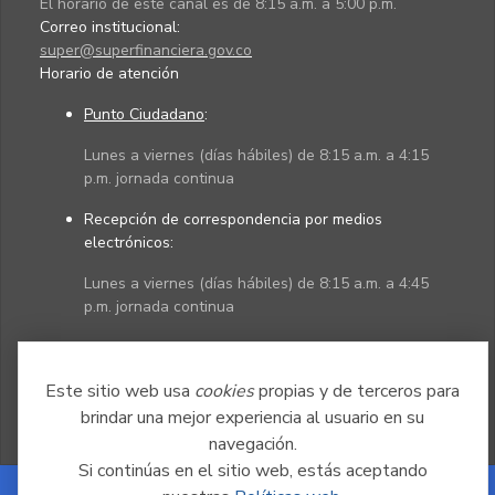
El horario de este canal es de 8:15 a.m. a 5:00 p.m.
Correo institucional:
super@superfinanciera.gov.co
Horario de atención
Punto Ciudadano
:
Lunes a viernes (días hábiles) de 8:15 a.m. a 4:15
p.m. jornada continua
Recepción de correspondencia por medios
electrónicos:
Lunes a viernes (días hábiles) de 8:15 a.m. a 4:45
p.m. jornada continua
Políticas
Mapa del sitio
Este sitio web usa
cookies
propias y de terceros para
brindar una mejor experiencia al usuario en su
navegación.
Si continúas en el sitio web, estás aceptando