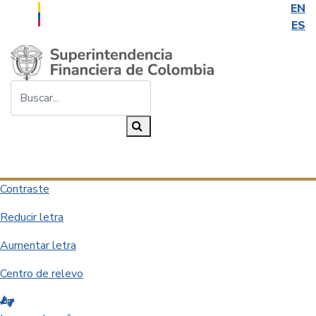
EN
ES
Saltar al contenido principal
Buscar...
Buscar
Desplegar navegación
Contraste
Reducir letra
Aumentar letra
Centro de relevo