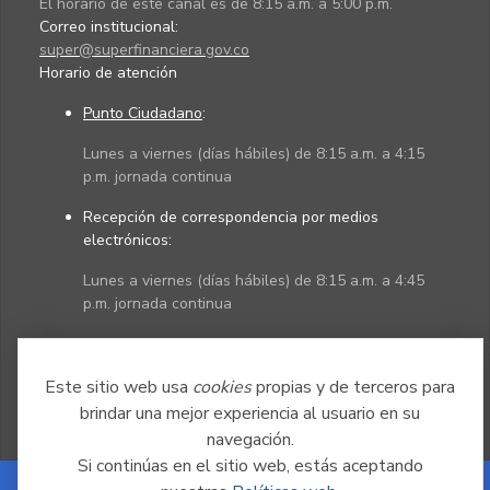
El horario de este canal es de 8:15 a.m. a 5:00 p.m.
Correo institucional:
super@superfinanciera.gov.co
Horario de atención
Punto Ciudadano
:
Lunes a viernes (días hábiles) de 8:15 a.m. a 4:15
p.m. jornada continua
Recepción de correspondencia por medios
electrónicos:
Lunes a viernes (días hábiles) de 8:15 a.m. a 4:45
p.m. jornada continua
Políticas
Mapa del sitio
Este sitio web usa
cookies
propias y de terceros para
brindar una mejor experiencia al usuario en su
navegación.
Si continúas en el sitio web, estás aceptando