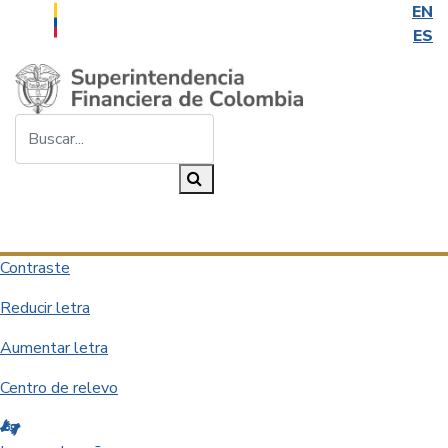
EN
ES
Saltar al contenido principal
Buscar...
Buscar
Desplegar navegación
Contraste
Reducir letra
Aumentar letra
Centro de relevo