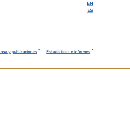
EN
ES
ensa y publicaciones
Estadísticas e informes