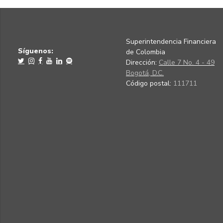
Superintendencia Financiera
Síguenos:
de Colombia
Dirección:
Calle 7 No. 4 - 49
Bogotá, D.C.
Código postal:
111711