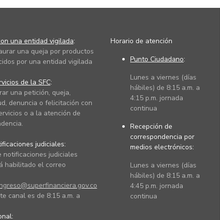
on una entidad vigilada
:
Horario de atención
taurar una queja por productos
Punto Ciudadano
:
cidos por una entidad vigilada
Lunes a viernes (días
vicios de la SFC
:
hábiles) de 8:15 a.m. a
rar una petición, queja,
4:15 p.m. jornada
ud, denuncia o felicitación con
continua
ervicios o a la atención de
dencia.
Recepción de
correspondencia por
ficaciones judiciales:
medios electrónicos:
 notificaciones judiciales
 habilitado el correo
Lunes a viernes (días
hábiles) de 8:15 a.m. a
ingreso@superfinanciera.gov.co
4:45 p.m. jornada
te canal es de 8:15 a.m. a
continua
ional: