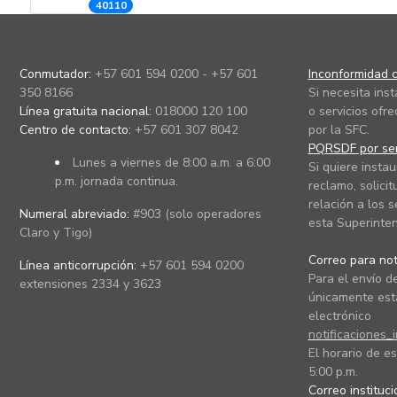
40110
Conmutador:
+57 601 594 0200 - +57 601
Inconformidad c
350 8166
Si necesita ins
Línea gratuita nacional:
018000 120 100
o servicios ofre
Centro de contacto:
+57 601 307 8042
por la SFC.
PQRSDF por ser
Lunes a viernes de 8:00 a.m. a 6:00
Si quiere instau
p.m. jornada continua.
reclamo, solicit
relación a los s
Numeral abreviado:
#903 (solo operadores
esta Superinten
Claro y Tigo)
Correo para noti
Línea anticorrupción:
+57 601 594 0200
Para el envío de
extensiones 2334 y 3623
únicamente está
electrónico
notificaciones_
El horario de es
5:00 p.m.
Correo instituc