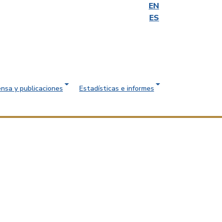
EN
ES
ensa y publicaciones
Estadísticas e informes