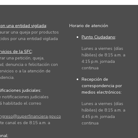
on una entidad vigilada
:
Horario de atención
taurar una queja por productos
Punto Ciudadano
:
cidos por una entidad vigilada
Lunes a viernes (días
vicios de la SFC
:
hábiles) de 8:15 a.m. a
rar una petición, queja,
4:15 p.m. jornada
ud, denuncia o felicitación con
continua
ervicios o a la atención de
dencia.
Recepción de
correspondencia por
ficaciones judiciales:
medios electrónicos:
 notificaciones judiciales
 habilitado el correo
Lunes a viernes (días
hábiles) de 8:15 a.m. a
ingreso@superfinanciera.gov.co
4:45 p.m. jornada
te canal es de 8:15 a.m. a
continua
ional: