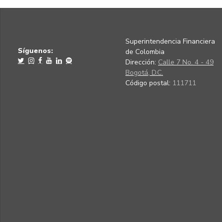
Superintendencia Financiera
Síguenos:
de Colombia
Dirección:
Calle 7 No. 4 - 49
Bogotá, D.C.
Código postal:
111711