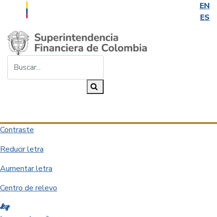
EN
ES
Saltar al contenido principal
Buscar...
Buscar
Desplegar navegación
Contraste
Reducir letra
Aumentar letra
Centro de relevo