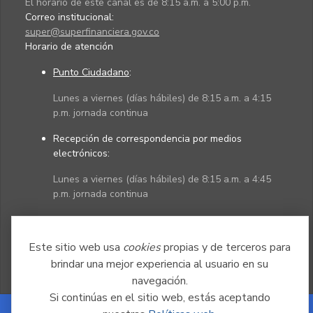
El horario de este canal es de 8:15 a.m. a 5:00 p.m.
Correo institucional:
super@superfinanciera.gov.co
Horario de atención
Punto Ciudadano
:
Lunes a viernes (días hábiles) de 8:15 a.m. a 4:15
p.m. jornada continua
Recepción de correspondencia por medios
electrónicos:
Lunes a viernes (días hábiles) de 8:15 a.m. a 4:45
p.m. jornada continua
Políticas
Mapa del sitio
Este sitio web usa
cookies
propias y de terceros para
brindar una mejor experiencia al usuario en su
navegación.
Si continúas en el sitio web, estás aceptando