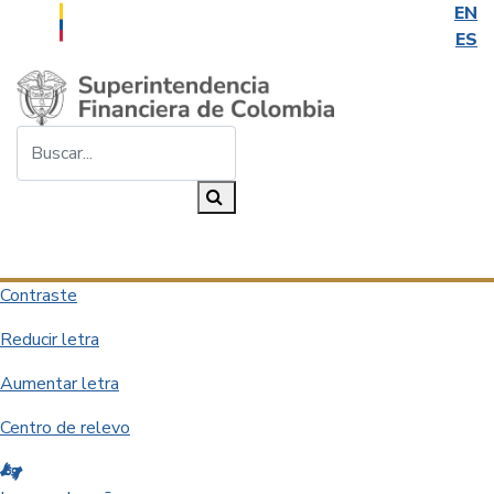
EN
ES
Saltar al contenido principal
Buscar...
Buscar
Desplegar navegación
Contraste
Reducir letra
Aumentar letra
Centro de relevo