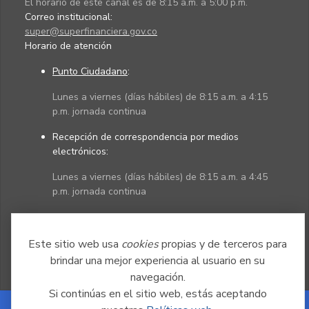
El horario de este canal es de 8:15 a.m. a 5:00 p.m.
Correo institucional:
super@superfinanciera.gov.co
Horario de atención
Punto Ciudadano
:
Lunes a viernes (días hábiles) de 8:15 a.m. a 4:15
p.m. jornada continua
Recepción de correspondencia por medios
electrónicos:
Lunes a viernes (días hábiles) de 8:15 a.m. a 4:45
p.m. jornada continua
Políticas
Mapa del sitio
Este sitio web usa
cookies
propias y de terceros para
brindar una mejor experiencia al usuario en su
navegación.
Si continúas en el sitio web, estás aceptando