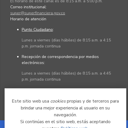
El horario de este canal es de 8:15 a.m. a 5:00 p.m.
Correo institucional:
super@superfinanciera.gov.co
Horario de atención
Punto Ciudadano
:
Lunes a viernes (días hábiles) de 8:15 a.m. a 4:15
p.m. jornada continua
Recepción de correspondencia por medios
electrónicos:
Lunes a viernes (días hábiles) de 8:15 a.m. a 4:45
p.m. jornada continua
Políticas
Mapa del sitio
Este sitio web usa
cookies
propias y de terceros para
brindar una mejor experiencia al usuario en su
navegación.
Si continúas en el sitio web, estás aceptando