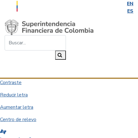
EN
ES
Saltar al contenido principal
Buscar...
Buscar
Desplegar navegación
Contraste
Reducir letra
Aumentar letra
Centro de relevo