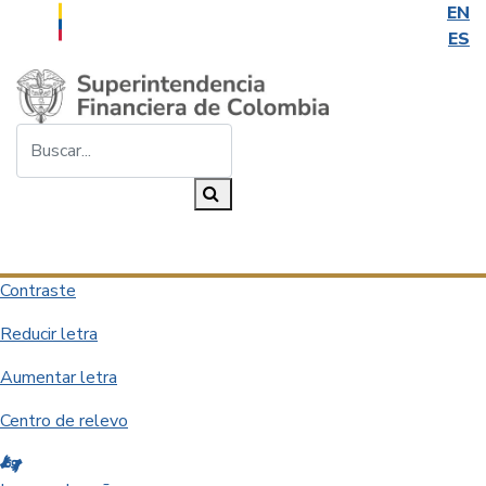
EN
ES
Saltar al contenido principal
Buscar...
Buscar
Desplegar navegación
Contraste
Reducir letra
Aumentar letra
Centro de relevo