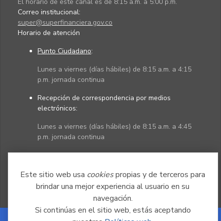
El horario de este canal es de 8:15 a.m. a 5:00 p.m.
Correo institucional:
super@superfinanciera.gov.co
Horario de atención
Punto Ciudadano
:
Lunes a viernes (días hábiles) de 8:15 a.m. a 4:15
p.m. jornada continua
Recepción de correspondencia por medios
electrónicos:
Lunes a viernes (días hábiles) de 8:15 a.m. a 4:45
p.m. jornada continua
Políticas
Mapa del sitio
Este sitio web usa
cookies
propias y de terceros para
brindar una mejor experiencia al usuario en su
navegación.
Si continúas en el sitio web, estás aceptando