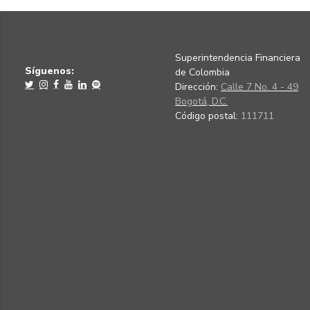
Superintendencia Financiera
Síguenos:
de Colombia
Dirección:
Calle 7 No. 4 - 49
Bogotá, D.C.
Código postal:
111711