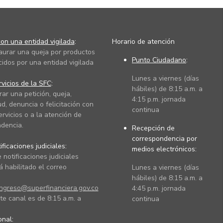
on una entidad vigilada
:
Horario de atención
taurar una queja por productos
Punto Ciudadano
:
cidos por una entidad vigilada
Lunes a viernes (días
vicios de la SFC
:
hábiles) de 8:15 a.m. a
rar una petición, queja,
4:15 p.m. jornada
ud, denuncia o felicitación con
continua
ervicios o a la atención de
dencia.
Recepción de
correspondencia por
ficaciones judiciales:
medios electrónicos:
 notificaciones judiciales
 habilitado el correo
Lunes a viernes (días
hábiles) de 8:15 a.m. a
ingreso@superfinanciera.gov.co
4:45 p.m. jornada
te canal es de 8:15 a.m. a
continua
ional: