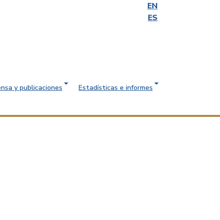
EN
ES
ensa y publicaciones
Estadísticas e informes