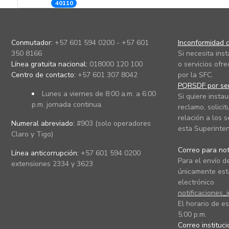
40110
Conmutador:
+57 601 594 0200 - +57 601
Inconformidad c
350 8166
Si necesita ins
Línea gratuita nacional:
018000 120 100
o servicios ofre
Centro de contacto:
+57 601 307 8042
por la SFC.
PQRSDF por ser
Lunes a viernes de 8:00 a.m. a 6:00
Si quiere instau
p.m. jornada continua.
reclamo, solicit
relación a los s
Numeral abreviado:
#903 (solo operadores
esta Superinten
Claro y Tigo)
Correo para noti
Línea anticorrupción:
+57 601 594 0200
Para el envío de
extensiones 2334 y 3623
únicamente está
electrónico
notificaciones_
El horario de es
5:00 p.m.
Correo instituc