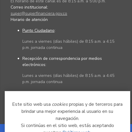
El horario de este canal es de 8:15 a.m. a 5:00 p.m.
Correo institucional:
super@superfinanciera.gov.co
Horario de atención
Punto Ciudadano
:
Lunes a viernes (días hábiles) de 8:15 a.m. a 4:15
p.m. jornada continua
Recepción de correspondencia por medios
electrónicos:
Lunes a viernes (días hábiles) de 8:15 a.m. a 4:45
p.m. jornada continua
Políticas
Mapa del sitio
Este sitio web usa
cookies
propias y de terceros para
brindar una mejor experiencia al usuario en su
navegación.
Si continúas en el sitio web, estás aceptando