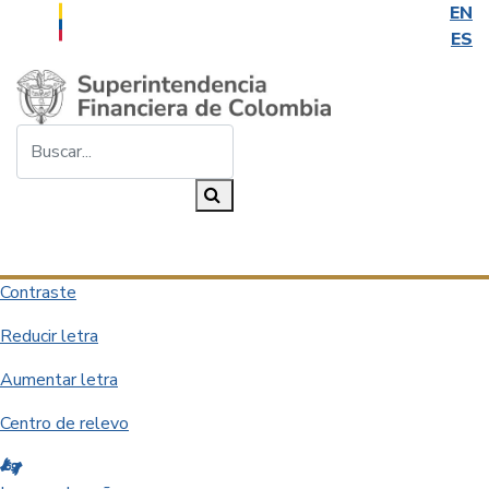
EN
ES
Saltar al contenido principal
Buscar...
Buscar
Desplegar navegación
Contraste
Reducir letra
Aumentar letra
Centro de relevo