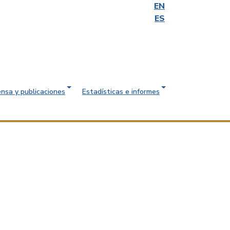
EN
ES
ensa y publicaciones
Estadísticas e informes