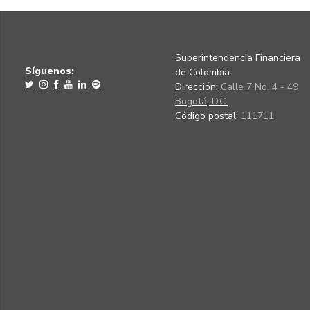
Superintendencia Financiera
Síguenos:
de Colombia
Dirección:
Calle 7 No. 4 - 49
Bogotá, D.C.
Código postal:
111711