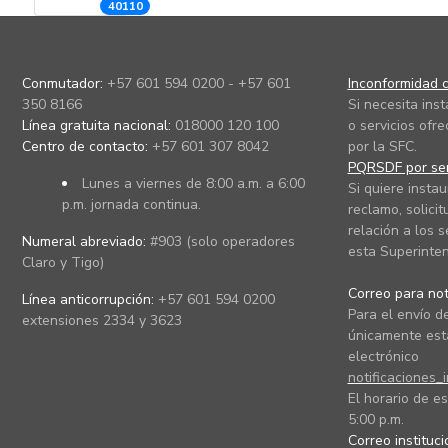
40110
Conmutador:
+57 601 594 0200 - +57 601
Inconformidad c
350 8166
Si necesita ins
Línea gratuita nacional:
018000 120 100
o servicios ofre
Centro de contacto:
+57 601 307 8042
por la SFC.
PQRSDF por ser
Lunes a viernes de 8:00 a.m. a 6:00
Si quiere instau
p.m. jornada continua.
reclamo, solicit
relación a los s
Numeral abreviado:
#903 (solo operadores
esta Superinten
Claro y Tigo)
Correo para noti
Línea anticorrupción:
+57 601 594 0200
Para el envío de
extensiones 2334 y 3623
únicamente está
electrónico
notificaciones_
El horario de es
5:00 p.m.
Correo instituc