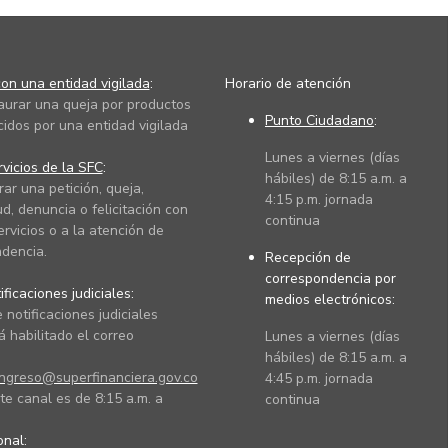
on una entidad vigilada
:
Horario de atención
taurar una queja por productos
Punto Ciudadano
:
cidos por una entidad vigilada
Lunes a viernes (días
vicios de la SFC
:
hábiles) de 8:15 a.m. a
rar una petición, queja,
4:15 p.m. jornada
ud, denuncia o felicitación con
continua
ervicios o a la atención de
dencia.
Recepción de
correspondencia por
ficaciones judiciales:
medios electrónicos:
 notificaciones judiciales
 habilitado el correo
Lunes a viernes (días
hábiles) de 8:15 a.m. a
ingreso@superfinanciera.gov.co
4:45 p.m. jornada
te canal es de 8:15 a.m. a
continua
ional: