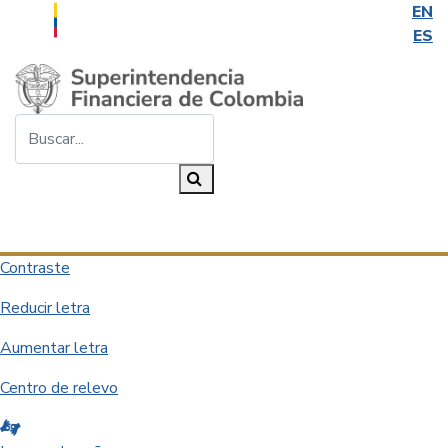
EN
ES
Saltar al contenido principal
Buscar...
Buscar
Desplegar navegación
Contraste
Reducir letra
Aumentar letra
Centro de relevo