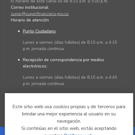
El horario de este canal es de 8:15 a.m. a 5:00 p.m.
Correo institucional:
super@superfinanciera.gov.co
Horario de atención
Punto Ciudadano
:
Lunes a viernes (días hábiles) de 8:15 a.m. a 4:15
p.m. jornada continua
Recepción de correspondencia por medios
electrónicos:
Lunes a viernes (días hábiles) de 8:15 a.m. a 4:45
p.m. jornada continua
Políticas
Mapa del sitio
Este sitio web usa
cookies
propias y de terceros para
brindar una mejor experiencia al usuario en su
navegación.
Si continúas en el sitio web, estás aceptando