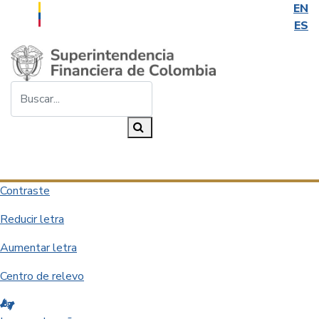
EN
ES
Saltar al contenido principal
Buscar...
Buscar
Desplegar navegación
Contraste
Reducir letra
Aumentar letra
Centro de relevo