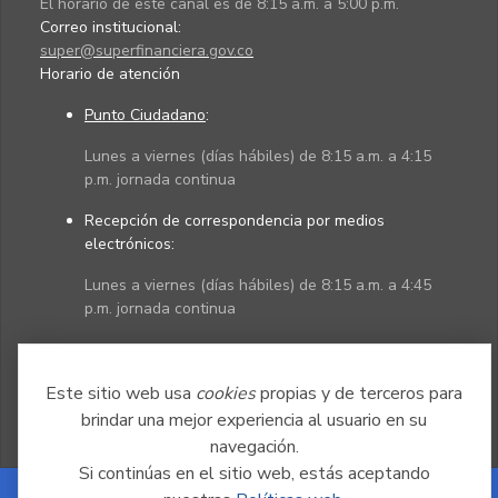
El horario de este canal es de 8:15 a.m. a 5:00 p.m.
Correo institucional:
super@superfinanciera.gov.co
Horario de atención
Punto Ciudadano
:
Lunes a viernes (días hábiles) de 8:15 a.m. a 4:15
p.m. jornada continua
Recepción de correspondencia por medios
electrónicos:
Lunes a viernes (días hábiles) de 8:15 a.m. a 4:45
p.m. jornada continua
Políticas
Mapa del sitio
Este sitio web usa
cookies
propias y de terceros para
brindar una mejor experiencia al usuario en su
navegación.
Si continúas en el sitio web, estás aceptando