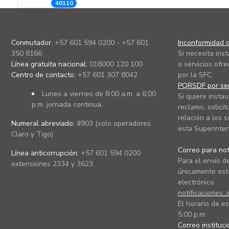
40110
Conmutador:
+57 601 594 0200 - +57 601
Inconformidad c
350 8166
Si necesita ins
Línea gratuita nacional:
018000 120 100
o servicios ofre
Centro de contacto:
+57 601 307 8042
por la SFC.
PQRSDF por ser
Lunes a viernes de 8:00 a.m. a 6:00
Si quiere instau
p.m. jornada continua.
reclamo, solicit
relación a los s
Numeral abreviado:
#903 (solo operadores
esta Superinten
Claro y Tigo)
Correo para noti
Línea anticorrupción:
+57 601 594 0200
Para el envío de
extensiones 2334 y 3623
únicamente está
electrónico
notificaciones_
El horario de es
5:00 p.m.
Correo instituc