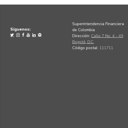
Superintendencia Financiera
Síguenos:
de Colombia
Dirección:
Calle 7 No. 4 - 49
Bogotá, D.C.
Código postal:
111711