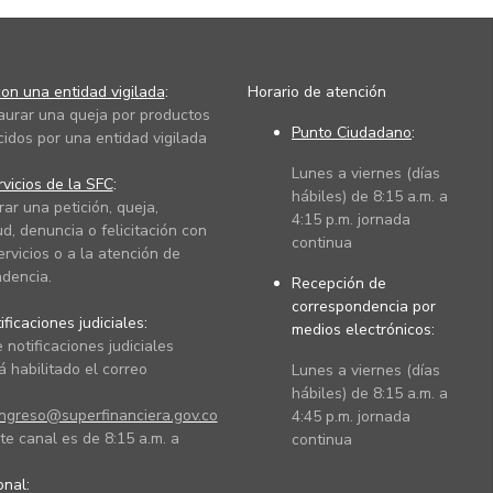
on una entidad vigilada
:
Horario de atención
taurar una queja por productos
Punto Ciudadano
:
cidos por una entidad vigilada
Lunes a viernes (días
vicios de la SFC
:
hábiles) de 8:15 a.m. a
rar una petición, queja,
4:15 p.m. jornada
ud, denuncia o felicitación con
continua
ervicios o a la atención de
dencia.
Recepción de
correspondencia por
ficaciones judiciales:
medios electrónicos:
 notificaciones judiciales
 habilitado el correo
Lunes a viernes (días
hábiles) de 8:15 a.m. a
ingreso@superfinanciera.gov.co
4:45 p.m. jornada
te canal es de 8:15 a.m. a
continua
ional: