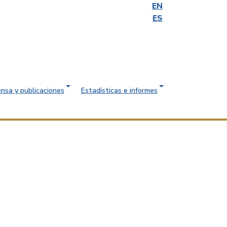
EN
ES
ensa y publicaciones
Estadísticas e informes