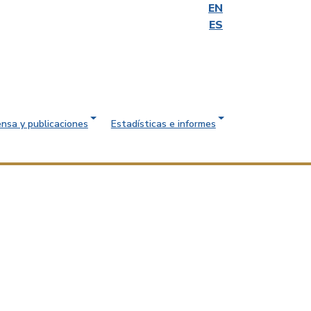
EN
ES
ensa y publicaciones
Estadísticas e informes