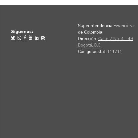
Superintendencia Financiera
Síguenos:
de Colombia
Dirección:
Calle 7 No. 4 - 49
Bogotá, D.C.
Código postal:
111711