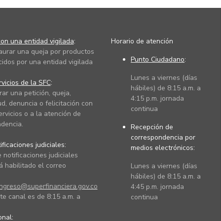
on una entidad vigilada
:
Horario de atención
taurar una queja por productos
Punto Ciudadano
:
cidos por una entidad vigilada
Lunes a viernes (días
vicios de la SFC
:
hábiles) de 8:15 a.m. a
rar una petición, queja,
4:15 p.m. jornada
ud, denuncia o felicitación con
continua
ervicios o a la atención de
dencia.
Recepción de
correspondencia por
ficaciones judiciales:
medios electrónicos:
 notificaciones judiciales
 habilitado el correo
Lunes a viernes (días
hábiles) de 8:15 a.m. a
ingreso@superfinanciera.gov.co
4:45 p.m. jornada
te canal es de 8:15 a.m. a
continua
ional: