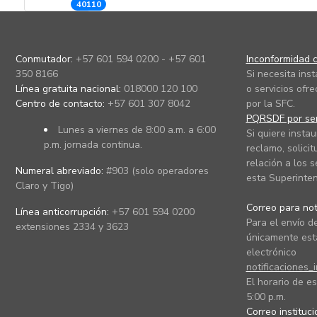
40110
Conmutador:
+57 601 594 0200 - +57 601
Inconformidad c
350 8166
Si necesita ins
Línea gratuita nacional:
018000 120 100
o servicios ofre
Centro de contacto:
+57 601 307 8042
por la SFC.
PQRSDF por ser
Lunes a viernes de 8:00 a.m. a 6:00
Si quiere instau
p.m. jornada continua.
reclamo, solicit
relación a los s
Numeral abreviado:
#903 (solo operadores
esta Superinten
Claro y Tigo)
Correo para noti
Línea anticorrupción:
+57 601 594 0200
Para el envío de
extensiones 2334 y 3623
únicamente está
electrónico
notificaciones_
El horario de es
5:00 p.m.
Correo instituc