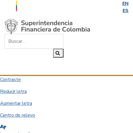
EN
ES
Saltar al contenido principal
Buscar...
Buscar
Desplegar navegación
Contraste
Reducir letra
Aumentar letra
Centro de relevo