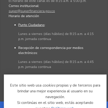
El horario de este canal es de 8:15 a.m. a 5:00 p.m.
Correo institucional:
super@superfinanciera.gov.co
Horario de atención
Punto Ciudadano
:
Lunes a viernes (días hábiles) de 8:15 a.m. a 4:15
p.m. jornada continua
Recepción de correspondencia por medios
electrónicos:
Lunes a viernes (días hábiles) de 8:15 a.m. a 4:45
p.m. jornada continua
Políticas
Mapa del sitio
Este sitio web usa
cookies
propias y de terceros para
brindar una mejor experiencia al usuario en su
navegación.
Si continúas en el sitio web, estás aceptando