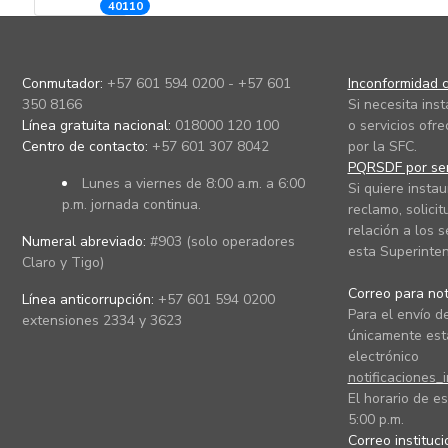
40110
Conmutador:
+57 601 594 0200 - +57 601
Inconformidad c
350 8166
Si necesita ins
Línea gratuita nacional:
018000 120 100
o servicios ofre
Centro de contacto:
+57 601 307 8042
por la SFC.
PQRSDF por ser
Lunes a viernes de 8:00 a.m. a 6:00
Si quiere instau
p.m. jornada continua.
reclamo, solicit
relación a los s
Numeral abreviado:
#903 (solo operadores
esta Superinten
Claro y Tigo)
Correo para noti
Línea anticorrupción:
+57 601 594 0200
Para el envío de
extensiones 2334 y 3623
únicamente está
electrónico
notificaciones_
El horario de es
5:00 p.m.
Correo instituc