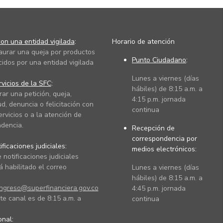
on una entidad vigilada
:
Horario de atención
taurar una queja por productos
Punto Ciudadano
:
cidos por una entidad vigilada
Lunes a viernes (días
vicios de la SFC
:
hábiles) de 8:15 a.m. a
rar una petición, queja,
4:15 p.m. jornada
ud, denuncia o felicitación con
continua
ervicios o a la atención de
dencia.
Recepción de
correspondencia por
ficaciones judiciales:
medios electrónicos:
 notificaciones judiciales
 habilitado el correo
Lunes a viernes (días
hábiles) de 8:15 a.m. a
ingreso@superfinanciera.gov.co
4:45 p.m. jornada
te canal es de 8:15 a.m. a
continua
ional: