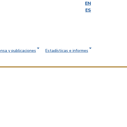
EN
ES
ensa y publicaciones
Estadísticas e informes