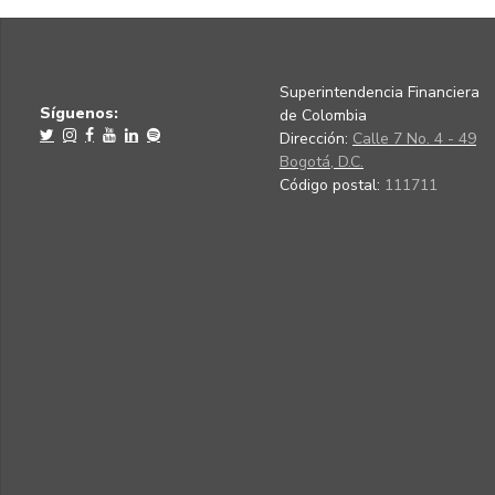
Superintendencia Financiera
Síguenos:
de Colombia
Dirección:
Calle 7 No. 4 - 49
Bogotá, D.C.
Código postal:
111711