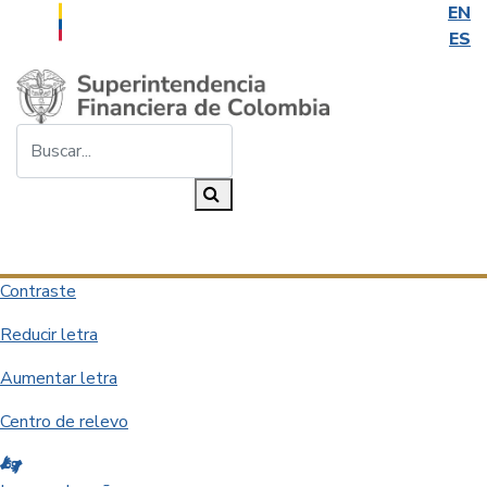
EN
ES
Saltar al contenido principal
Buscar...
Buscar
Desplegar navegación
Contraste
Reducir letra
Aumentar letra
Centro de relevo