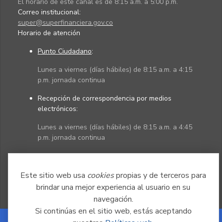
El horario de este canal es de 8:15 a.m. a 5:00 p.m.
Correo institucional:
super@superfinanciera.gov.co
Horario de atención
Punto Ciudadano
:
Lunes a viernes (días hábiles) de 8:15 a.m. a 4:15
p.m. jornada continua
Recepción de correspondencia por medios
electrónicos:
Lunes a viernes (días hábiles) de 8:15 a.m. a 4:45
p.m. jornada continua
Políticas
Mapa del sitio
Este sitio web usa
cookies
propias y de terceros para
brindar una mejor experiencia al usuario en su
navegación.
Si continúas en el sitio web, estás aceptando