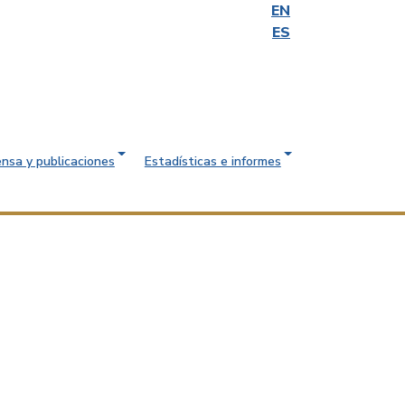
EN
ES
ensa y publicaciones
Estadísticas e informes