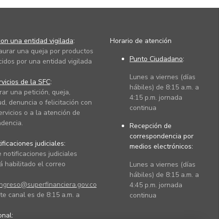
on una entidad vigilada
:
Horario de atención
taurar una queja por productos
Punto Ciudadano
:
cidos por una entidad vigilada
Lunes a viernes (días
vicios de la SFC
:
hábiles) de 8:15 a.m. a
rar una petición, queja,
4:15 p.m. jornada
ud, denuncia o felicitación con
continua
ervicios o a la atención de
dencia.
Recepción de
correspondencia por
ficaciones judiciales:
medios electrónicos:
 notificaciones judiciales
 habilitado el correo
Lunes a viernes (días
hábiles) de 8:15 a.m. a
ingreso@superfinanciera.gov.co
4:45 p.m. jornada
te canal es de 8:15 a.m. a
continua
ional: