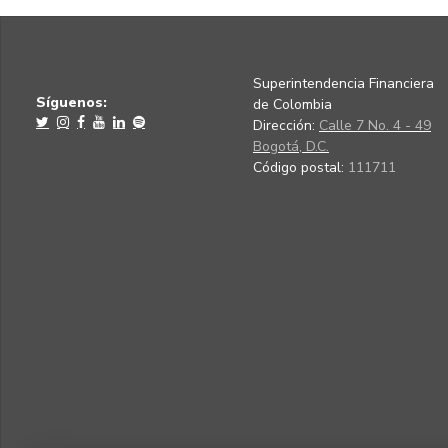
Superintendencia Financiera
Síguenos:
de Colombia
Dirección:
Calle 7 No. 4 - 49
Bogotá, D.C.
Código postal:
111711