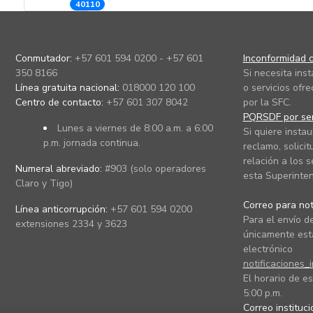
40110
Conmutador:
+57 601 594 0200 - +57 601
Inconformidad c
350 8166
Si necesita ins
Línea gratuita nacional:
018000 120 100
o servicios ofre
Centro de contacto:
+57 601 307 8042
por la SFC.
PQRSDF por ser
Lunes a viernes de 8:00 a.m. a 6:00
Si quiere instau
p.m. jornada continua.
reclamo, solicit
relación a los s
Numeral abreviado:
#903 (solo operadores
esta Superinten
Claro y Tigo)
Correo para noti
Línea anticorrupción:
+57 601 594 0200
Para el envío de
extensiones 2334 y 3623
únicamente está
electrónico
notificaciones_
El horario de es
5:00 p.m.
Correo instituc