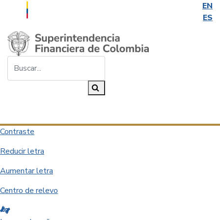
EN
ES
Saltar al contenido principal
Buscar...
Buscar
Desplegar navegación
Contraste
Reducir letra
Aumentar letra
Centro de relevo