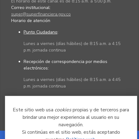
El horario de este canal es de 8:15 a.m. a 5:00 p.m.
Correo institucional:
super@superfinanciera.gov.co
Horario de atención
Punto Ciudadano
:
Lunes a viernes (días hábiles) de 8:15 a.m. a 4:15
p.m. jornada continua
Recepción de correspondencia por medios
electrónicos:
Lunes a viernes (días hábiles) de 8:15 a.m. a 4:45
p.m. jornada continua
Políticas
Mapa del sitio
Este sitio web usa
cookies
propias y de terceros para
brindar una mejor experiencia al usuario en su
navegación.
Si continúas en el sitio web, estás aceptando