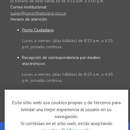
El horario de este canal es de 8:15 a.m. a 5:00 p.m.
Correo institucional:
super@superfinanciera.gov.co
Horario de atención
Punto Ciudadano
:
Lunes a viernes (días hábiles) de 8:15 a.m. a 4:15
p.m. jornada continua
Recepción de correspondencia por medios
electrónicos:
Lunes a viernes (días hábiles) de 8:15 a.m. a 4:45
p.m. jornada continua
Políticas
Mapa del sitio
Este sitio web usa
cookies
propias y de terceros para
brindar una mejor experiencia al usuario en su
navegación.
Si continúas en el sitio web, estás aceptando