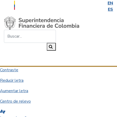
EN
ES
Saltar al contenido principal
Buscar...
Buscar
Desplegar navegación
Contraste
Reducir letra
Aumentar letra
Centro de relevo