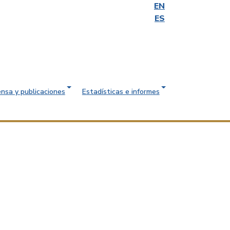
EN
ES
ensa y publicaciones
Estadísticas e informes