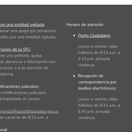
on una entidad vigilada
:
Horario de atención
taurar una queja por productos
Punto Ciudadano
:
cidos por una entidad vigilada
Lunes a viernes (días
vicios de la SFC
:
hábiles) de 8:15 a.m. a
rar una petición, queja,
4:15 p.m. jornada
ud, denuncia o felicitación con
continua
ervicios o a la atención de
dencia.
Recepción de
correspondencia por
ficaciones judiciales:
medios electrónicos:
 notificaciones judiciales
 habilitado el correo
Lunes a viernes (días
hábiles) de 8:15 a.m. a
ingreso@superfinanciera.gov.co
4:45 p.m. jornada
te canal es de 8:15 a.m. a
continua
ional: