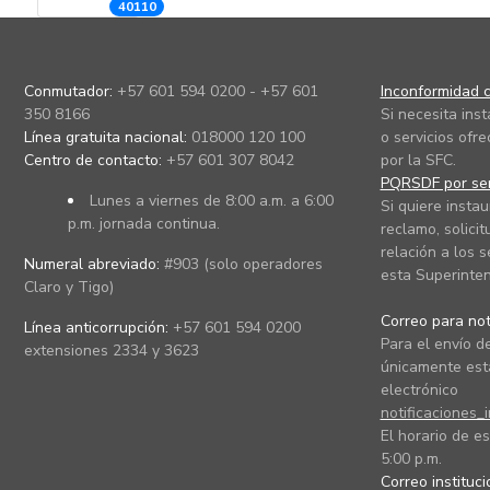
40110
Conmutador:
+57 601 594 0200 - +57 601
Inconformidad c
350 8166
Si necesita ins
Línea gratuita nacional:
018000 120 100
o servicios ofre
Centro de contacto:
+57 601 307 8042
por la SFC.
PQRSDF por ser
Lunes a viernes de 8:00 a.m. a 6:00
Si quiere instau
p.m. jornada continua.
reclamo, solicit
relación a los s
Numeral abreviado:
#903 (solo operadores
esta Superinten
Claro y Tigo)
Correo para noti
Línea anticorrupción:
+57 601 594 0200
Para el envío de
extensiones 2334 y 3623
únicamente está
electrónico
notificaciones_
El horario de es
5:00 p.m.
Correo instituc