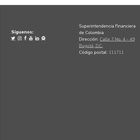
Superintendencia Financiera
Síguenos:
de Colombia
Dirección:
Calle 7 No. 4 - 49
Bogotá, D.C.
Código postal:
111711