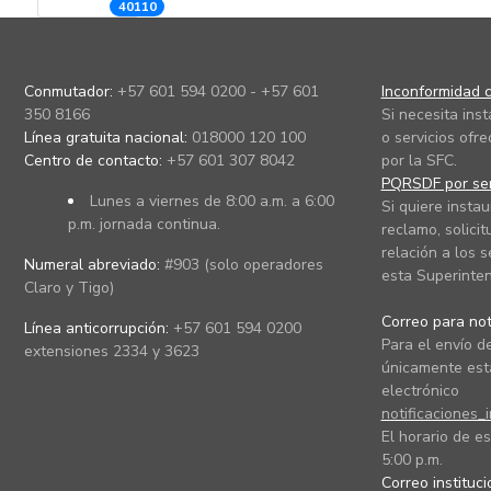
40110
Conmutador:
+57 601 594 0200 - +57 601
Inconformidad c
350 8166
Si necesita ins
Línea gratuita nacional:
018000 120 100
o servicios ofre
Centro de contacto:
+57 601 307 8042
por la SFC.
PQRSDF por ser
Lunes a viernes de 8:00 a.m. a 6:00
Si quiere instau
p.m. jornada continua.
reclamo, solicit
relación a los s
Numeral abreviado:
#903 (solo operadores
esta Superinten
Claro y Tigo)
Correo para noti
Línea anticorrupción:
+57 601 594 0200
Para el envío de
extensiones 2334 y 3623
únicamente está
electrónico
notificaciones_
El horario de es
5:00 p.m.
Correo instituc