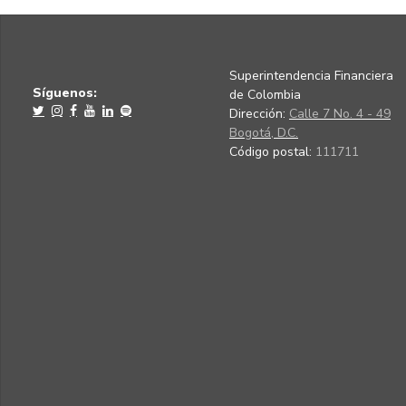
Superintendencia Financiera
Síguenos:
de Colombia
Dirección:
Calle 7 No. 4 - 49
Bogotá, D.C.
Código postal:
111711