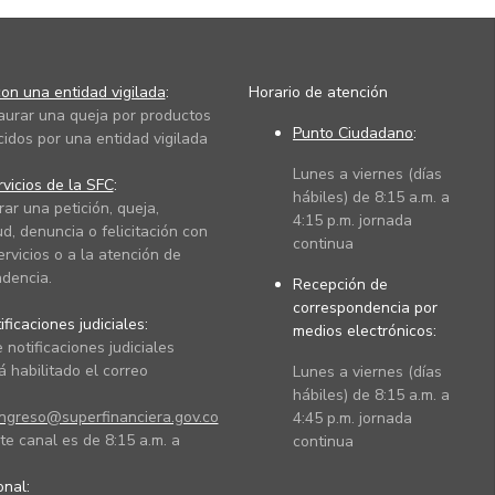
on una entidad vigilada
:
Horario de atención
taurar una queja por productos
Punto Ciudadano
:
cidos por una entidad vigilada
Lunes a viernes (días
vicios de la SFC
:
hábiles) de 8:15 a.m. a
rar una petición, queja,
4:15 p.m. jornada
ud, denuncia o felicitación con
continua
ervicios o a la atención de
dencia.
Recepción de
correspondencia por
ficaciones judiciales:
medios electrónicos:
 notificaciones judiciales
 habilitado el correo
Lunes a viernes (días
hábiles) de 8:15 a.m. a
ingreso@superfinanciera.gov.co
4:45 p.m. jornada
te canal es de 8:15 a.m. a
continua
ional: