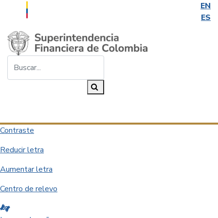
EN
ES
Saltar al contenido principal
Buscar...
Buscar
Desplegar navegación
Contraste
Reducir letra
Aumentar letra
Centro de relevo