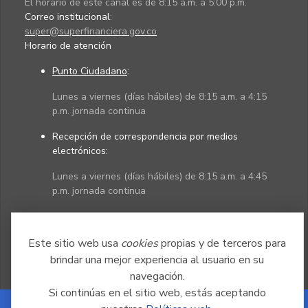
El horario de este canal es de 8:15 a.m. a 5:00 p.m.
Correo institucional:
super@superfinanciera.gov.co
Horario de atención
Punto Ciudadano
:
Lunes a viernes (días hábiles) de 8:15 a.m. a 4:15
p.m. jornada continua
Recepción de correspondencia por medios
electrónicos:
Lunes a viernes (días hábiles) de 8:15 a.m. a 4:45
p.m. jornada continua
Políticas
Mapa del sitio
Este sitio web usa
cookies
propias y de terceros para
brindar una mejor experiencia al usuario en su
navegación.
Si continúas en el sitio web, estás aceptando