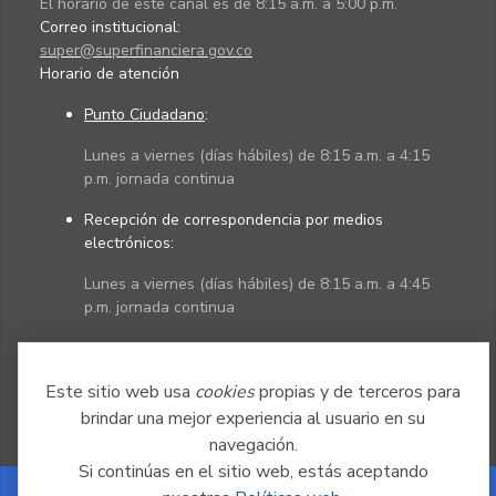
El horario de este canal es de 8:15 a.m. a 5:00 p.m.
Correo institucional:
super@superfinanciera.gov.co
Horario de atención
Punto Ciudadano
:
Lunes a viernes (días hábiles) de 8:15 a.m. a 4:15
p.m. jornada continua
Recepción de correspondencia por medios
electrónicos:
Lunes a viernes (días hábiles) de 8:15 a.m. a 4:45
p.m. jornada continua
Políticas
Mapa del sitio
Este sitio web usa
cookies
propias y de terceros para
brindar una mejor experiencia al usuario en su
navegación.
Si continúas en el sitio web, estás aceptando