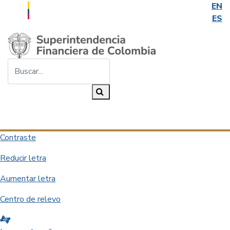
EN
ES
Saltar al contenido principal
Buscar...
Buscar
Desplegar navegación
Contraste
Reducir letra
Aumentar letra
Centro de relevo