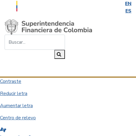
EN
ES
Saltar al contenido principal
Buscar...
Buscar
Desplegar navegación
Contraste
Reducir letra
Aumentar letra
Centro de relevo