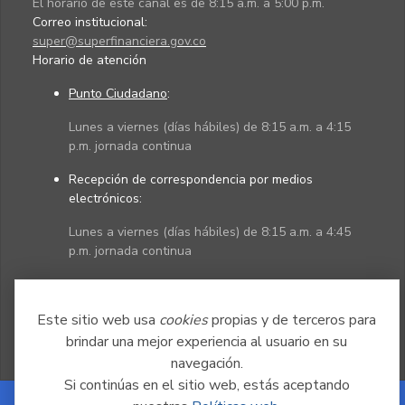
El horario de este canal es de 8:15 a.m. a 5:00 p.m.
Correo institucional:
super@superfinanciera.gov.co
Horario de atención
Punto Ciudadano
:
Lunes a viernes (días hábiles) de 8:15 a.m. a 4:15
p.m. jornada continua
Recepción de correspondencia por medios
electrónicos:
Lunes a viernes (días hábiles) de 8:15 a.m. a 4:45
p.m. jornada continua
Políticas
Mapa del sitio
Este sitio web usa
cookies
propias y de terceros para
brindar una mejor experiencia al usuario en su
navegación.
Si continúas en el sitio web, estás aceptando