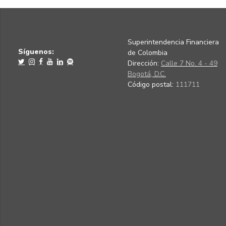
Superintendencia Financiera
Síguenos:
de Colombia
Dirección:
Calle 7 No. 4 - 49
Bogotá, D.C.
Código postal:
111711