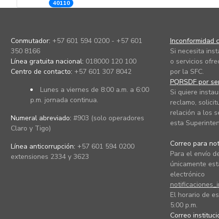
40110
Conmutador:
+57 601 594 0200 - +57 601
Inconformidad c
350 8166
Si necesita ins
Línea gratuita nacional:
018000 120 100
o servicios ofre
Centro de contacto:
+57 601 307 8042
por la SFC.
PQRSDF por ser
Lunes a viernes de 8:00 a.m. a 6:00
Si quiere instau
p.m. jornada continua.
reclamo, solicit
relación a los s
Numeral abreviado:
#903 (solo operadores
esta Superinten
Claro y Tigo)
Correo para noti
Línea anticorrupción:
+57 601 594 0200
Para el envío de
extensiones 2334 y 3623
únicamente está
electrónico
notificaciones_
El horario de es
5:00 p.m.
Correo instituc