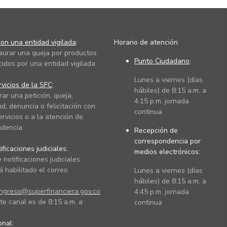
on una entidad vigilada
:
Horario de atención
taurar una queja por productos
Punto Ciudadano
:
cidos por una entidad vigilada
Lunes a viernes (días
vicios de la SFC
:
hábiles) de 8:15 a.m. a
rar una petición, queja,
4:15 p.m. jornada
ud, denuncia o felicitación con
continua
ervicios o a la atención de
dencia.
Recepción de
correspondencia por
ficaciones judiciales:
medios electrónicos:
 notificaciones judiciales
 habilitado el correo
Lunes a viernes (días
hábiles) de 8:15 a.m. a
ingreso@superfinanciera.gov.co
4:45 p.m. jornada
te canal es de 8:15 a.m. a
continua
ional: