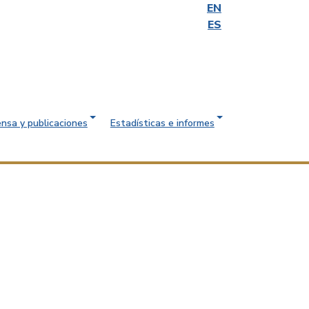
EN
ES
ensa y publicaciones
Estadísticas e informes