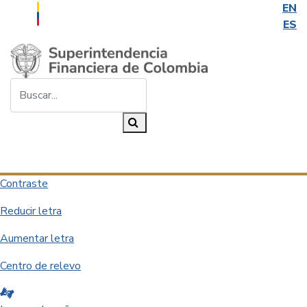
EN
ES
Saltar al contenido principal
Buscar...
Buscar
Desplegar navegación
Contraste
Reducir letra
Aumentar letra
Centro de relevo