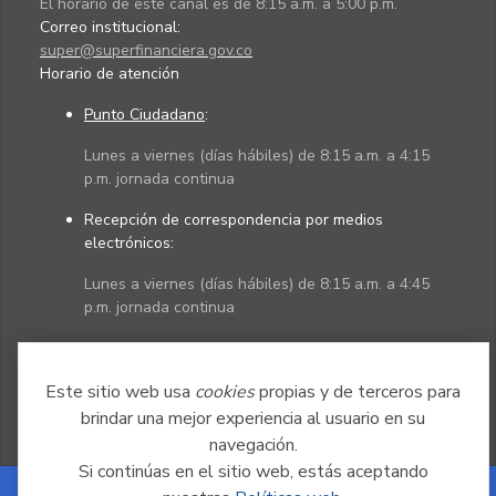
El horario de este canal es de 8:15 a.m. a 5:00 p.m.
Correo institucional:
super@superfinanciera.gov.co
Horario de atención
Punto Ciudadano
:
Lunes a viernes (días hábiles) de 8:15 a.m. a 4:15
p.m. jornada continua
Recepción de correspondencia por medios
electrónicos:
Lunes a viernes (días hábiles) de 8:15 a.m. a 4:45
p.m. jornada continua
Políticas
Mapa del sitio
Este sitio web usa
cookies
propias y de terceros para
brindar una mejor experiencia al usuario en su
navegación.
Si continúas en el sitio web, estás aceptando