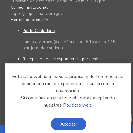
El horario de este canal es de 8:15 a.m. a 5:00 p.m.
Correo institucional:
super@superfinanciera.gov.co
Horario de atención
Punto Ciudadano
:
Lunes a viernes (días hábiles) de 8:15 a.m. a 4:15
p.m. jornada continua
Recepción de correspondencia por medios
electrónicos:
Este sitio web usa
Lunes a viernes (días hábiles) de 8:15 a.m. a 4:45
cookies
propias y de terceros para
p.m. jornada continua
brindar una mejor experiencia al usuario en su
navegación.
Si continúas en el sitio web, estás aceptando
Políticas
Mapa del sitio
nuestras
Políticas web
.
Aceptar