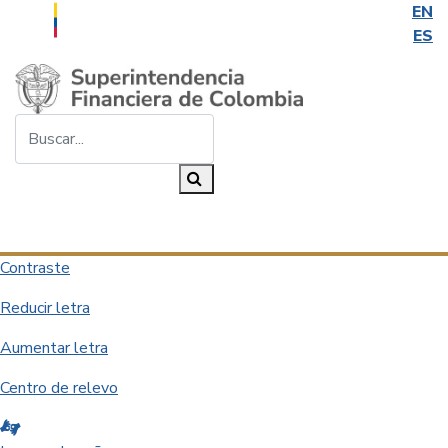
EN
ES
Saltar al contenido principal
Buscar...
Buscar
Desplegar navegación
Contraste
Reducir letra
Aumentar letra
Centro de relevo