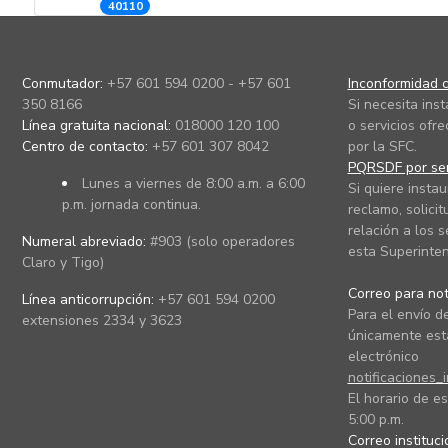
40110
Conmutador:
+57 601 594 0200 - +57 601
Inconformidad c
350 8166
Si necesita ins
Línea gratuita nacional:
018000 120 100
o servicios ofre
Centro de contacto:
+57 601 307 8042
por la SFC.
PQRSDF por ser
Lunes a viernes de 8:00 a.m. a 6:00
Si quiere instau
p.m. jornada continua.
reclamo, solicit
relación a los s
Numeral abreviado:
#903 (solo operadores
esta Superinten
Claro y Tigo)
Correo para noti
Línea anticorrupción:
+57 601 594 0200
Para el envío de
extensiones 2334 y 3623
únicamente está
electrónico
notificaciones_
El horario de es
5:00 p.m.
Correo instituc