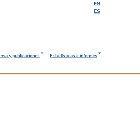
EN
ES
ensa y publicaciones
Estadísticas e informes