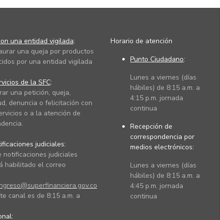
on una entidad vigilada
:
Horario de atención
taurar una queja por productos
Punto Ciudadano
:
cidos por una entidad vigilada
Lunes a viernes (días
vicios de la SFC
:
hábiles) de 8:15 a.m. a
rar una petición, queja,
4:15 p.m. jornada
ud, denuncia o felicitación con
continua
ervicios o a la atención de
dencia.
Recepción de
correspondencia por
ficaciones judiciales:
medios electrónicos:
 notificaciones judiciales
 habilitado el correo
Lunes a viernes (días
hábiles) de 8:15 a.m. a
ingreso@superfinanciera.gov.co
4:45 p.m. jornada
te canal es de 8:15 a.m. a
continua
ional: