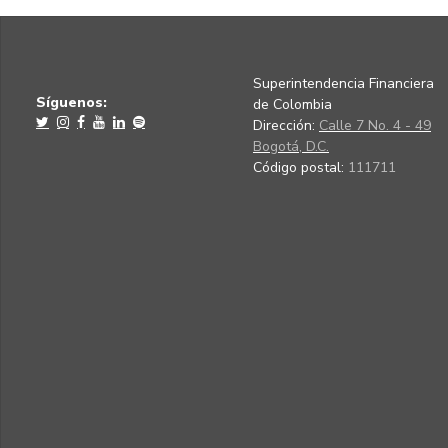
Superintendencia Financiera
Síguenos:
de Colombia
Dirección:
Calle 7 No. 4 - 49
Bogotá, D.C.
Código postal:
111711