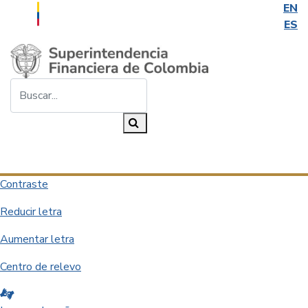
EN
ES
Saltar al contenido principal
Buscar...
Buscar
Desplegar navegación
Contraste
Reducir letra
Aumentar letra
Centro de relevo