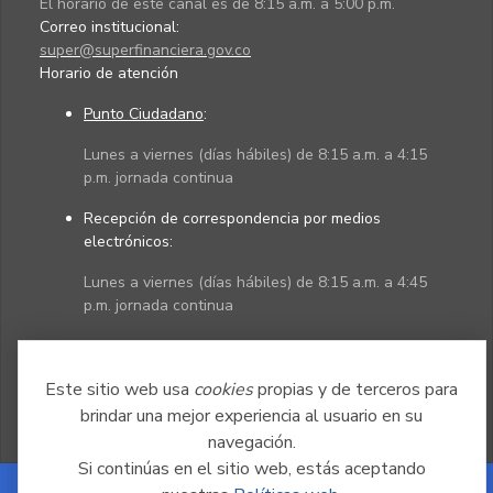
El horario de este canal es de 8:15 a.m. a 5:00 p.m.
Correo institucional:
super@superfinanciera.gov.co
Horario de atención
Punto Ciudadano
:
Lunes a viernes (días hábiles) de 8:15 a.m. a 4:15
p.m. jornada continua
Recepción de correspondencia por medios
electrónicos:
Lunes a viernes (días hábiles) de 8:15 a.m. a 4:45
p.m. jornada continua
Políticas
Mapa del sitio
Este sitio web usa
cookies
propias y de terceros para
brindar una mejor experiencia al usuario en su
navegación.
Si continúas en el sitio web, estás aceptando